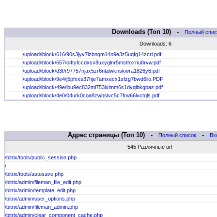
Downloads (Топ 10) -
Полный спис
Downloads: 6
/upload/iblock/616/90s3jyv7izbnqm14o9e3z5uqfg14zcri.pdf
/upload/iblock/657/o4tyfccdxsx8uxyglnr5msthxrnu8rvw.pdf
/upload/iblock/d3f/r97757njax5zr6nlalwknskwra1826y6.pdf
/upload/iblock/9e4/j5pfxxs37hje7amxecx1sfzg7bwd6ilo.PDF
/upload/iblock/49e/ibu9ec832ml753lxlmm6s1dyqibkgbaz.pdf
/upload/iblock/4e0/04urk0coa8zwbslvc5c7frw66lvctqls.pdf
Адрес страницы (Топ 10) -
-
Полный список
Вх
545 Различные url
/bitrix/tools/public_session.php
/
/bitrix/tools/autosave.php
/bitrix/admin/fileman_file_edit.php
/bitrix/admin/template_edit.php
/bitrix/admin/user_options.php
/bitrix/admin/fileman_admin.php
/bitrix/admin/clear_component_cache.php