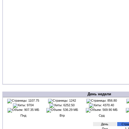
День недели
Пнд
Втр
Срд
День
Стра
Пнд
1,