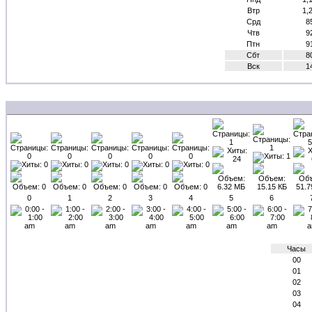
Втр
1,
Срд
8
Чтв
9
Птн
9
Сбт
8
Вск
1
0
1
2
3
4
5
6
Часы
00
01
02
03
04