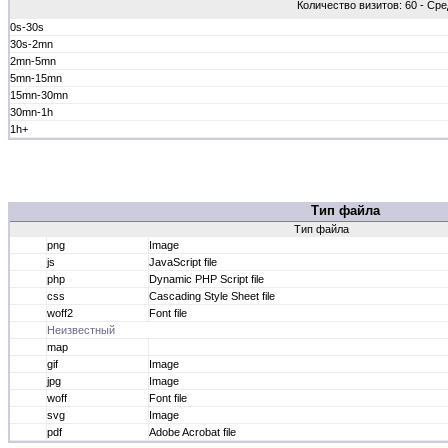
Количество визитов: 60 - Сре
0s-30s
30s-2mn
2mn-5mn
5mn-15mn
15mn-30mn
30mn-1h
1h+
Тип файла
Тип файла
png
Image
js
JavaScript file
php
Dynamic PHP Script file
css
Cascading Style Sheet file
woff2
Font file
Неизвестный
map
gif
Image
jpg
Image
woff
Font file
svg
Image
pdf
Adobe Acrobat file