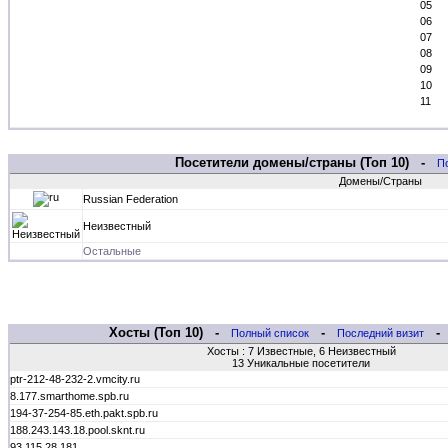
05
06
07
08
09
10
11
Посетители домены/страны (Топ 10) -
П
Домены/Страны
Russian Federation
Неизвестный
Остальные
Хосты (Топ 10) -
-
Полный список
Последний визит
Хосты : 7 Известные, 6 Неизвестный
13 Уникальные посетители
ptr-212-48-232-2.vmcity.ru
8.177.smarthome.spb.ru
194-37-254-85.eth.pakt.spb.ru
188.243.143.18.pool.sknt.ru
93.115.28.181