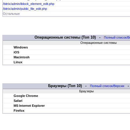
/bitrix/admin/iblock_element_edit.php
/bitrix/admin/public_file_edit.php
Остальные
Операционные системы (Топ 10) -
Полный список/В
Операционные системы
Windows
iOS
Macintosh
Linux
Браузеры (Топ 10) -
Полный список/Версии
Браузеры
Google Chrome
Safari
MS Internet Explorer
Firefox