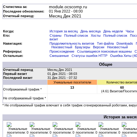
module.ocscomp.ru
Статистика за:
01 Янв 2022 - 08:00
Последнее обновление:
Месяц Дек 2021
Отчетный период:
Когда:
История за месяц
День месяца
День недели
Часы
Кто:
Страны
Полный список
Хосты
Полный список
Пос
визит
Навигация:
Продолжительность визитов
Тип файла
Downloads
Неизвестный
Браузеры
Версии
Неизвестный
Рефереры:
Происхождение
Ссылающиеся поисковые машины
С
Остальные:
Смешанные
Статусы ошибок HTTP
Ошибка Хиты (40
Общее
Отчетный период
Месяц Дек 2021
Первый визит
01 Дек 2021 - 08:03
Последний визит
31 Дек 2021 - 07:32
Уникальные посетители
Количество визито
13
60
Отображаемый трафик *
(4.61 Визитов/Посетит
Не отображаемый трафик *
* Не отображаемый трафик влючает в себя трафик сгенерированный роботами, виру
История за меся