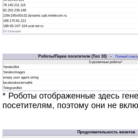
78.140.211.116
82.202.239.148
109x195x93x32.dynamic.spb.ertelecom.ru
188.170.81.221
188-65-247-104.ural-net.ru
Остальные
Роботы/Пауки посетители (Топ 10) -
Полный списо
5 различные роботы*
YandexBot
YandexImages
empty user agent string
facebookexternalhit
TelegramBot
* Роботы отображенные здесь ген
посетителям, поэтому они не вклю
Продолжительность визитов