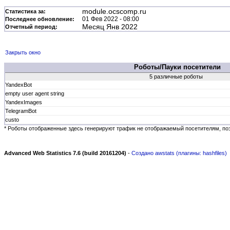
module.ocscomp.ru
Статистика за:
01 Фев 2022 - 08:00
Последнее обновление:
Месяц Янв 2022
Отчетный период:
Закрыть окно
Роботы/Пауки посетители
5 различные роботы
YandexBot
empty user agent string
YandexImages
TelegramBot
custo
* Роботы отображенные здесь генерируют трафик не отображаемый посетителям, поэ
Advanced Web Statistics 7.6 (build 20161204)
-
Создано awstats (плагины: hashfiles)