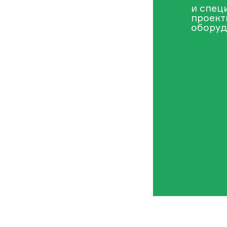
и спец
проект
оборуд