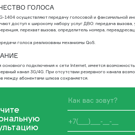
ЧЕСТВО ГОЛОСА
G-1404 осуществляют передачу голосовой и факсимильной инф
учают доступ к широкому набору услуг ДВО: передача вызова,
ренция, перехват вызова, определитель номера, переадресаци
ередачи голоса реализованы механизмы QoS.
ВАНИЕ
 основного подключения к сети Internet, имеется возможност
зервный канал 3G/4G. При отсутствии резервного канала возм
в между абонентами шлюза сохраняется.
чите
ональную
ультацию