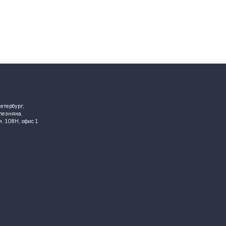
етербург,
елезняка,
ом. 108Н, офис 1