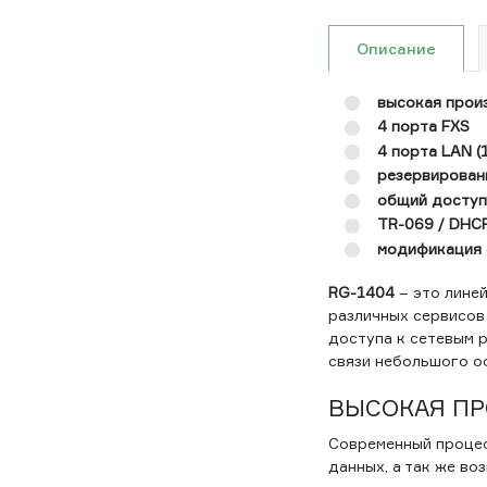
Описание
высокая прои
4 порта FXS
4 порта LAN 
резервирован
общий доступ
TR-069 / DHCP
модификация 
RG-1404
– это лине
различных сервисов 
доступа к сетевым р
связи небольшого оф
ВЫСОКАЯ П
Современный процес
данных, а так же в