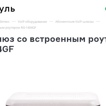
Элтекс
VoIP оборудование
Абонентские VoIP-шлюзы
ным роутером RG-1404GF
люз со встроенным роу
4GF