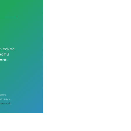
ическое
чат и
емя.
аете
нальных
итикой