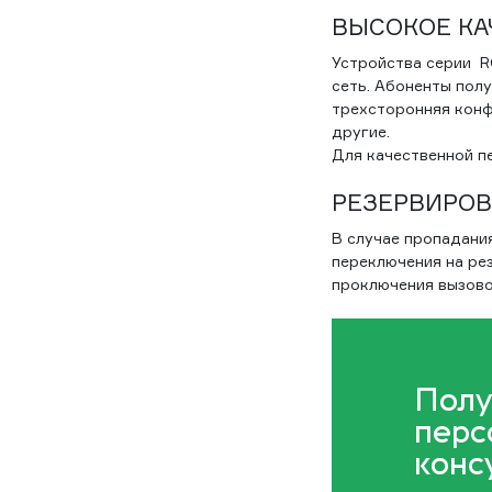
ВЫСОКОЕ КА
Устройства серии R
сеть. Абоненты пол
трехсторонняя конфе
другие.
Для качественной п
РЕЗЕРВИРО
В случае пропадания
переключения на ре
проключения вызово
Полу
перс
конс