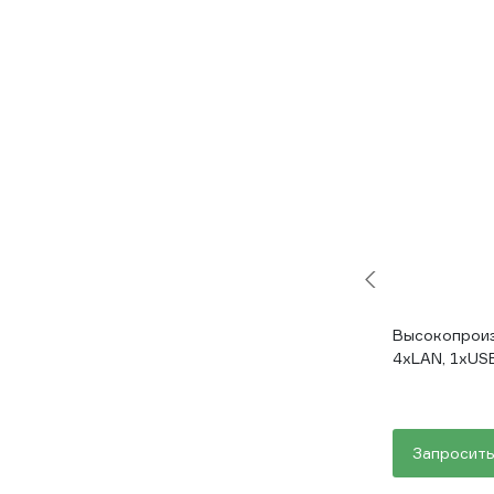
Высокопроиз
4xLAN, 1xUSB
Запросить