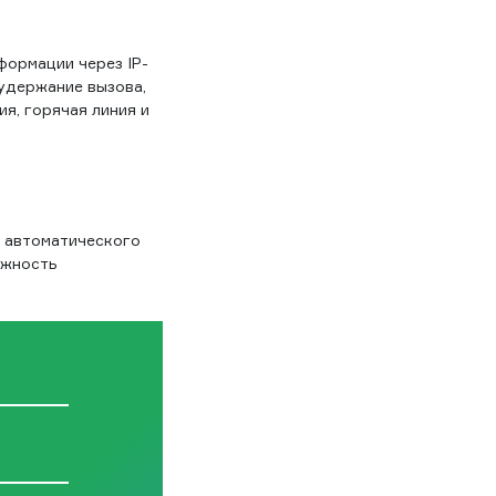
ормации через IP-
 удержание вызова,
я, горячая линия и
ь автоматического
ожность