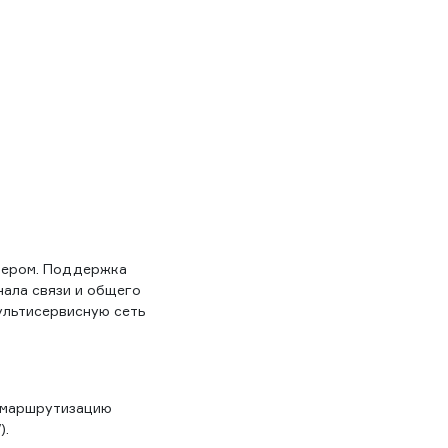
тером. Поддержка
нала связи и общего
ультисервисную сеть
 маршрутизацию
).