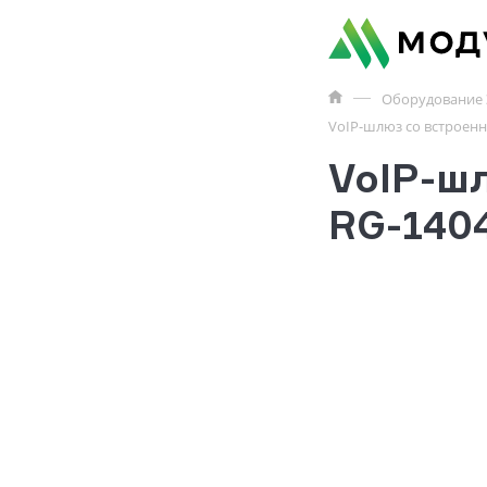
Оборудование 
VoIP-шлюз со встроен
VoIP-ш
RG-140