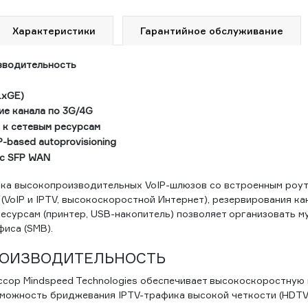
Характеристики
Гарантийное обслуживание
зводительность
(1xGE)
ие канала по 3G/4G
 к сетевым ресурсам
-based autoprovisioning
с SFP WAN
йка высокопроизводительных VoIP-шлюзов со встроенным роу
(VoIP и IPTV, высокоскоростной Интернет), резервирования ка
есурсам (принтер, USB-накопитель) позволяет организовать м
иса (SMB).
РОИЗВОДИТЕЛЬНОСТЬ
сор Mindspeed Technologies обеспечивает высокоскоростную
озможность бриджевания IPTV-трафика высокой четкости (HDTV