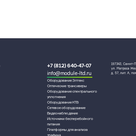
197343, Санкт-П
+7 (812) 640-47-07
и
ул. Матроса Ж
info@module-ltd.ru
д. 57, лит. А, п
Оборудование Элтекс
Оптические трансиверы
Оборудование спектрального
уплотнения
Оборудование КТВ
Сетевое оборудование
Видеонаблюдение
Источники бесперебойного
питания
Платформы для анализа
трафика