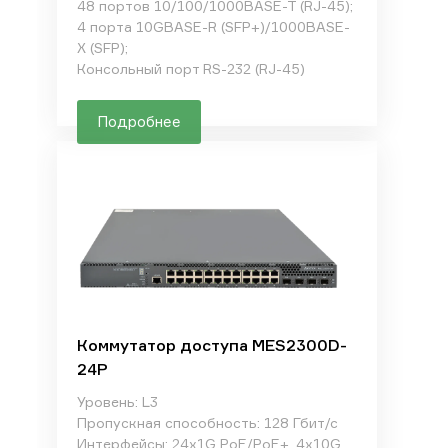
48 портов 10/100/1000BASE-T (RJ-45);
4 порта 10GBASE-R (SFP+)/1000BASE-
X (SFP);
Консольный порт RS-232 (RJ-45)
Подробнее
Коммутатор доступа MES2300D-
24P
Уровень: L3
Пропускная способность: 128 Гбит/с
Интерфейсы: 24x1G PoE/PoE+, 4x10G