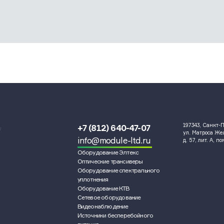
197343, Санкт-П
+7 (812) 640-47-07
и
ул. Матроса Ж
info@module-ltd.ru
д. 57, лит. А, п
Оборудование Элтекс
Оптические трансиверы
Оборудование спектрального
уплотнения
Оборудование КТВ
Сетевое оборудование
Видеонаблюдение
Источники бесперебойного