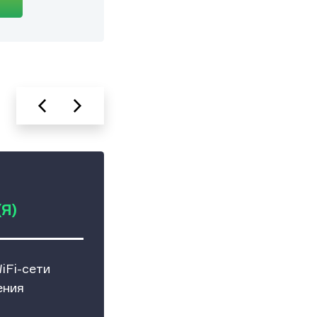
Я)
iFi-сети
ения