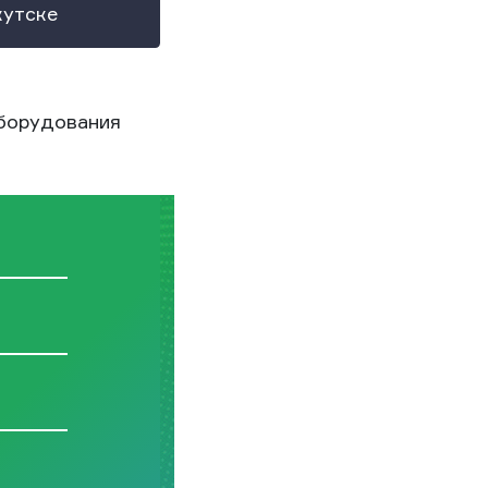
кутске
борудования