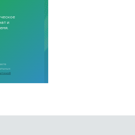
ическое
чат и
емя.
аете
нальных
итикой