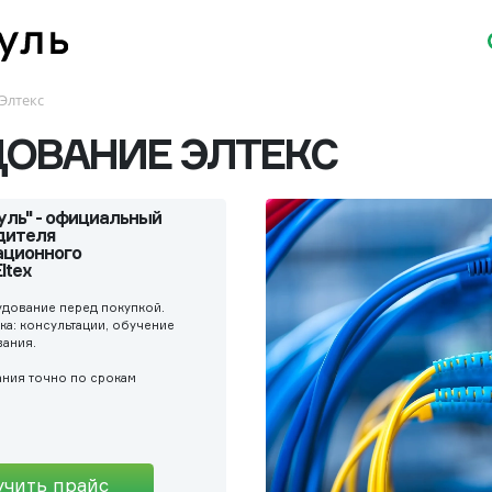
Элтекс
ОВАНИЕ ЭЛТЕКС
уль" - официальный
дителя
ционного
tex ​
дование перед покупкой.
а: консультации, обучение
ания.
ния точно по срокам
учить прайс