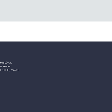
етербург,
елезняка,
ом. 108Н, офис 1