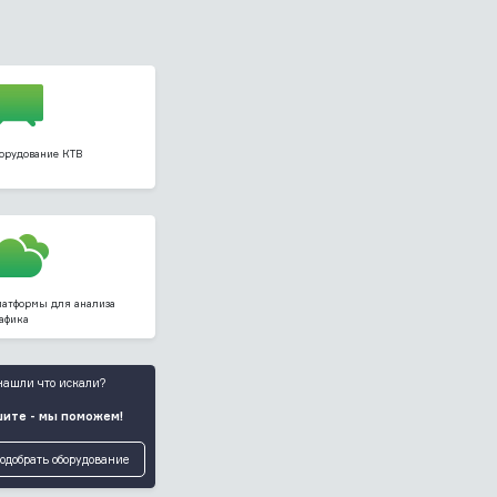
орудование КТВ
атформы для анализа
афика
нашли что искали?
ите - мы поможем!
одобрать оборудование