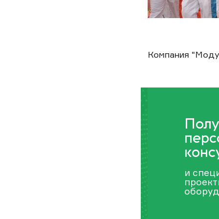
Компания "Моду
Полу
перс
конс
и спец
проект
оборуд