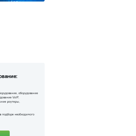
ование:
борудование, оборудование
дование VoIP,
шние роутеры,
в подборе необходимого