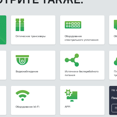
Оптические трансиверы
Оборудование
Об
спектрального уплотнения
Видеонаблюдение
Источники бесперебойного
Пл
питания
тр
Не 
Пиш
Оборудование Wi-Fi
АРМ
П