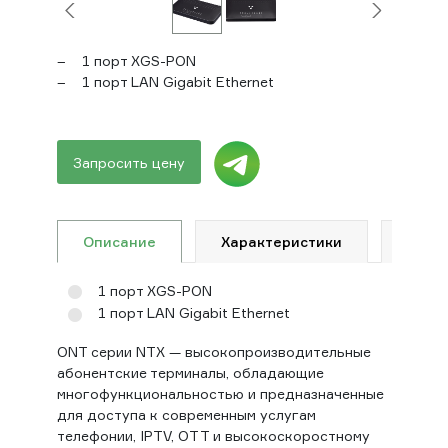
– 1 порт XGS-PON
– 1 порт LAN Gigabit Ethernet
Запросить цену
Описание
Характеристики
Доку
1 порт XGS-PON
1 порт LAN Gigabit Ethernet
ONT серии NTХ — высокопроизводительные
абонентские терминалы, обладающие
многофункциональностью и предназначенные
для доступа к современным услугам
телефонии, IPTV, OTT и высокоскоростному