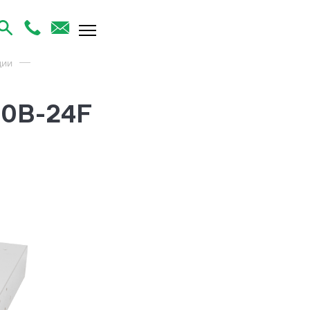
ции
00B-24F