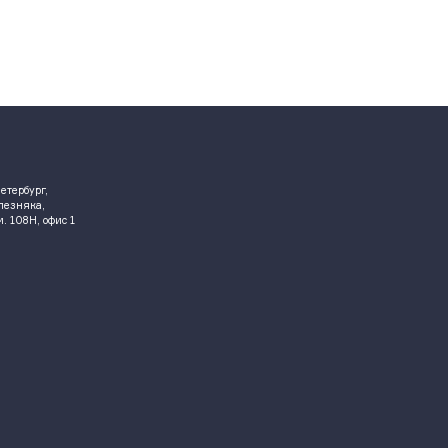
етербург,
елезняка,
ом. 108Н, офис 1