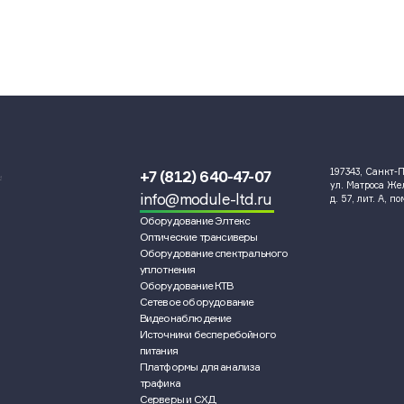
197343, Санкт-П
+7 (812) 640-47-07
и
ул. Матроса Ж
info@module-ltd.ru
д. 57, лит. А, п
Оборудование Элтекс
Оптические трансиверы
Оборудование спектрального
уплотнения
Оборудование КТВ
Сетевое оборудование
Видеонаблюдение
Источники бесперебойного
питания
Платформы для анализа
трафика
Серверы и СХД