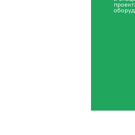
проект
оборуд