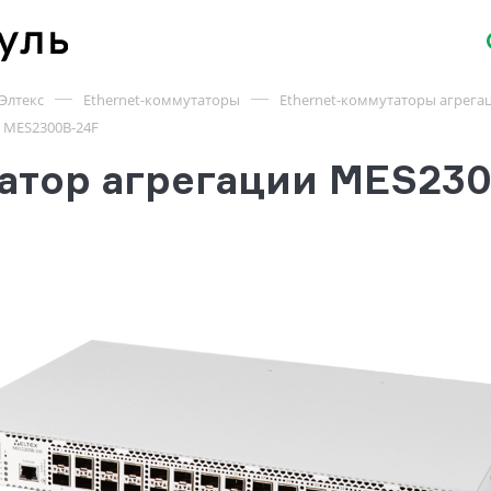
Элтекс
Ethernet-коммутаторы
Ethernet-коммутаторы агрега
 MES2300B-24F
атор агрегации MES23