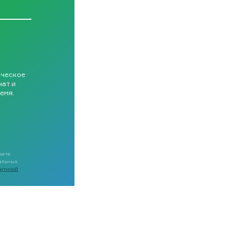
ическое
чат и
емя.
аете
нальных
итикой