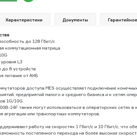
Характеристики
Документы
Гарантийное
ства
пособность до 128 Гбит/с
я коммутационная матрица
10G
уровня L3
 до 8 устройств
е питание от АКБ
ммутаторов доступа MES осуществляет подключение конечных
иятий, предприятий малого и среднего бизнеса и к сетям опер
ов 1G/10G.
0B-24F также могут использоваться в операторских сетях в 
я агрегации или транспортных коммутаторов.
держивают работу на скоростях 1 Гбит/с и 10 Гбит/с, что об
возможность постепенного перехода на более высокие скорост