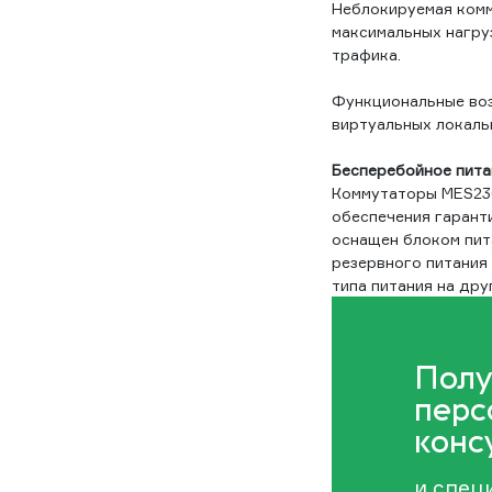
Неблокируемая комм
максимальных нагруз
трафика.
Функциональные воз
виртуальных локаль
Бесперебойное пита
Коммутаторы MES230
обеспечения гарант
оснащен блоком пита
резервного питания 
типа питания на дру
Полу
перс
конс
и спец