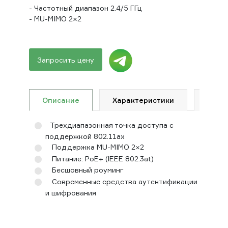
- Частотный диапазон 2.4/5 ГГц
- MU-MIMO 2×2
Запросить цену
Описание
Характеристики
Гара
Трехдиапазонная точка доступа с
поддержкой 802.11ax
Поддержка MU-MIMO 2×2
Питание: PoE+ (IEEE 802.3at)
Бесшовный роуминг
Современные средства аутентификации
и шифрования