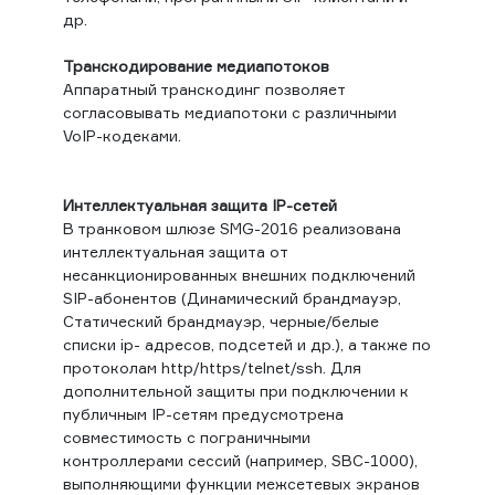
др.
Транскодирование медиапотоков
Аппаратный транскодинг позволяет
согласовывать медиапотоки с различными
VoIP-кодеками.
Интеллектуальная защита IP-сетей
В транковом шлюзе SMG-2016 реализована
интеллектуальная защита от
несанкционированных внешних подключений
SIP-абонентов (Динамический брандмауэр,
Статический брандмауэр, черные/белые
списки ip- адресов, подсетей и др.), а также по
протоколам http/https/telnet/ssh. Для
дополнительной защиты при подключении к
публичным IP-сетям предусмотрена
совместимость с пограничными
контроллерами сессий (например, SBC-1000),
выполняющими функции межсетевых экранов