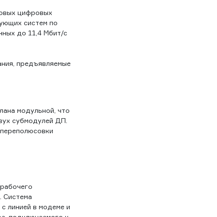
новых цифровых
вующих систем по
ных до 11,4 Мбит/с
ания, предъявляемые
лана модульной, что
вух субмодулей ДП.
 переполюсовки
 рабочего
. Система
с линией в модеме и
ра, подключаемого к