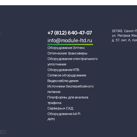
197343, Санкт-П
+7 (812) 640-47-07
и
ул. Матроса Ж
info@module-ltd.ru
д. 57, лит. А, п
Оборудование Элтекс
Оптические трансиверы
Оборудование спектрального
уплотнения
Оборудование КТВ
Сетевое оборудование
Видеонаблюдение
Источники бесперебойного
питания
Платформы для анализа
трафика
Серверы и СХД
Оборудование Wi-Fi
АРМ
ЕТ"