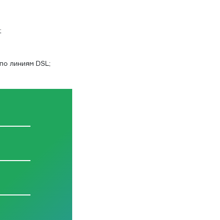
;
по линиям DSL;