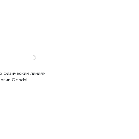
о физическим линиям
огии G.shdsl