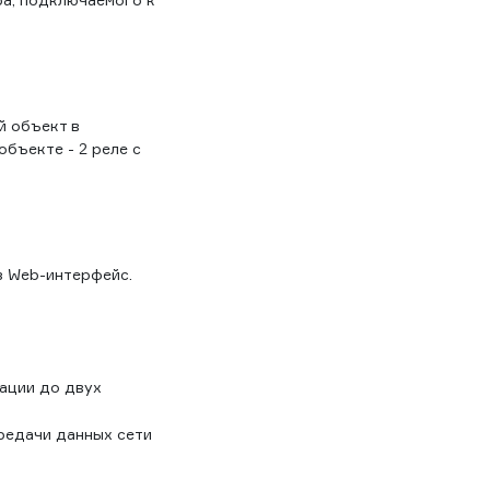
й объект в
бъекте - 2 реле с
ез Web-интерфейс.
ации до двух
редачи данных сети