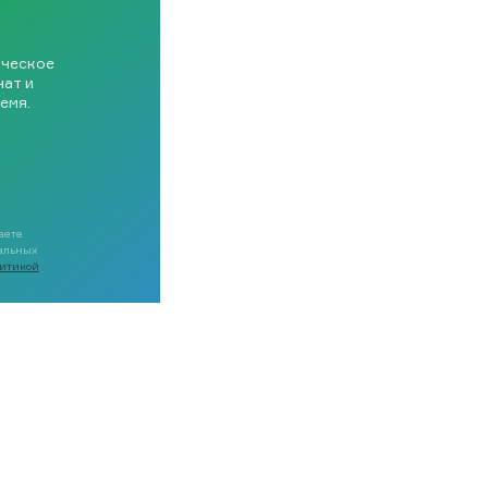
ическое
чат и
емя.
аете
нальных
итикой