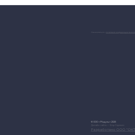
Ознакомиться с
политикой конфиденциальност
© ООО «Модуль» 2026
Дизайн сайта — Егор Сорокин
Разработано ООО "ОКТ