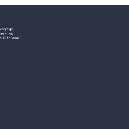
етербург,
елезняка,
ом. 108Н, офис 1