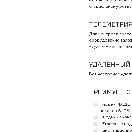
специальному разъе
ТЕЛЕМЕТРИ
Для контроля состо
оборудование заложе
«сухими» контактам
УДАЛЕННЫЙ
Вся настройка удал
ПРЕИМУЩЕС
модем MXL2E-
потоков SHDSL
в единый кан
Ethernet с по
дистанционно