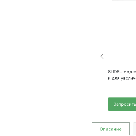
SHDSL-модем
и для увели
Запросить
Описание