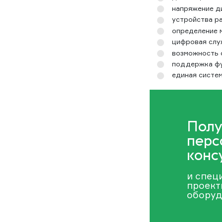
напряжение ди
устройства р
определение 
цифровая слу
возможность 
поддержка фун
единая систем
Полу
перс
конс
и спец
проект
оборуд