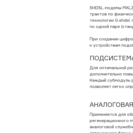
SHDSL-модемы MXL2
трактов по физичес
технологии G.shdsl
по одной паре (станд
При создании цифро
к устройствам подо
ПОДСИСТЕМ
Для оптимальной ре
дополнительно повы
Каждый субмодуль р
позволяет легко оп
АНАЛОГОВАЯ
Применяется для об
регенерационного п
аналоговой служебно
автономного блока 