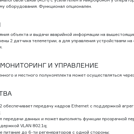
му оборудования. Функционал опционален.
Я
яния объекта и выдачи аварийной информации на вышестоящи
ны 2 датчика телеметрии, а для управления устройствами на о
и.
 МОНИТОРИНГ И УПРАВЛЕНИЕ
енного и местного полукомплекта может осуществляться чер
ТВА
2 обеспечивает передачу кадров Ethernet с поддержкой агрег
;
ал передачи данных и может выполнять функции прозрачной пе
ддержкой VLAN 802.1q;
е питание до 6-ти регенераторов с одной стороны;