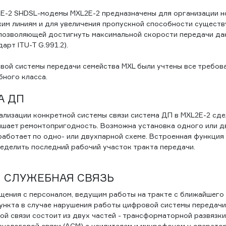
Е-2 SHDSL-модемы MXL2E-2 предназначены для организации 
ким линиям и для увеличения пропускной способности сущест
, позволяющей достигнуть максимальной скорости передачи дан
арт ITU-T G.991.2).
вой системы передачи семейства MXL были учтены все требов
бного класса.
А ДП
ализации конкретной системы связи система ДП в MXL2E-2 сде
шает ремонтопригодность. Возможна установка одного или д
аботает по одно- или двухпарной схеме. Встроенная функция
ределить последний рабочий участок тракта передачи.
 СЛУЖЕБНАЯ СВЯЗЬ
щения с персоналом, ведущим работы на тракте с ближайшего
ункта в случае нарушения работы цифровой системы передачи
й связи состоит из двух частей - трансформаторной развязки 
аналоговой связи (АСМ) с усилителем и микрофоном у операто