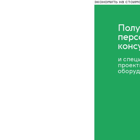
экономить на стоим
Полу
перс
конс
и спец
проект
оборуд