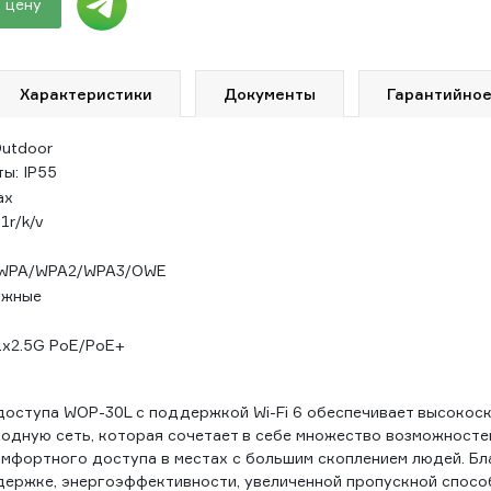
 цену
Характеристики
Документы
Гарантийное
Outdoor
ы: IP55
ax
1r/k/v
 WPA/WPA2/WPA3/OWE
ужные
1х2.5G PoE/PoE+
доступа WОP-30L с поддержкой Wi-Fi 6 обеспечивает высокос
одную сеть, которая сочетает в себе множество возможностей
мфортного доступа в местах с большим скоплением людей. Б
адержке, энергоэффективности, увеличенной пропускной спосо