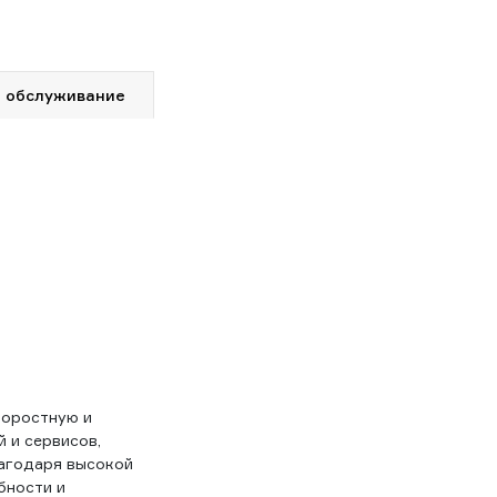
 обслуживание
коростную и
 и сервисов,
лагодаря высокой
бности и