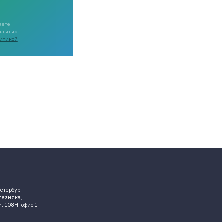
аете
нальных
итикой
етербург,
елезняка,
ом. 108Н, офис 1