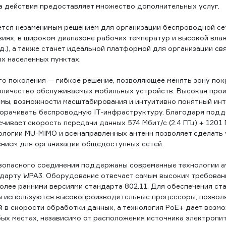
 действия предоставляет множество дополнительных услуг.
ется незаменимым решением для организации беспроводной се
иях, в широком диапазоне рабочих температур и высокой влаж
.д.), а также станет идеальной платформой для организации с
х населенных пунктах.
о поколения — гибкое решение, позволяющее менять зону покр
оличество обслуживаемых мобильных устройств. Высокая про
мы, возможности масштабирования и интуитивно понятный ин
ворачивать беспроводную IT-инфраструктуру. Благодаря под
чивает скорость передачи данных 574 Мбит/с (2.4 ГГц) + 1201 М
ологии MU-MIMO и всенаправленных антенн позволяет сделать
нием для организации общедоступных сетей.
зопасного соединения поддержаны современные технологии а
дарту WPA3. Оборудование отвечает самым высоким требован
олее ранними версиями стандарта 802.11. Для обеспечения ст
ы используются высокопроизводительные процессоры, позво
й в скорости обработки данных, а технология PoE+ дает возм
ых местах, независимо от расположения источника электропит