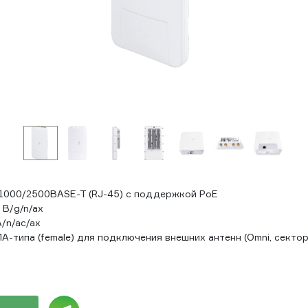
0/1000/2500BASE-T (RJ-45) с поддержкой PoE
ц В/g/n/ax
А/n/ac/ax
A-типа (female) для подключения внешних антенн (Omni, секторн