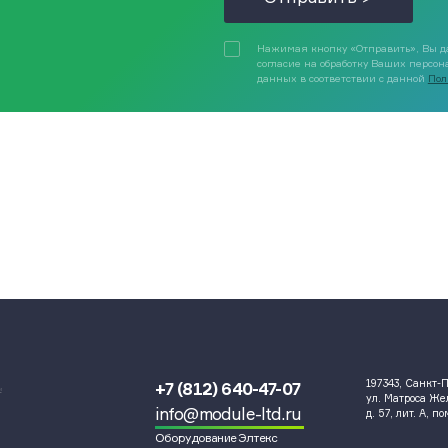
Нажимая кнопку «Отправить», Вы д
согласие на обработку Ваших персо
данных в соответствии с данной
Пол
197343, Санкт-П
+7 (812) 640-47-07
и
ул. Матроса Ж
info@module-ltd.ru
д. 57, лит. А, п
Оборудование Элтекс