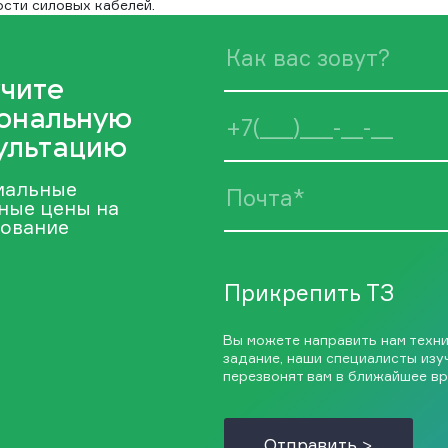
ости силовых кабелей.
чите
ональную
ультацию
иальные
ные цены на
ование
Прикрепить ТЗ
Вы можете направить нам техн
задание, наши специалисты изу
перезвонят вам в ближайшее вр
Отправить >