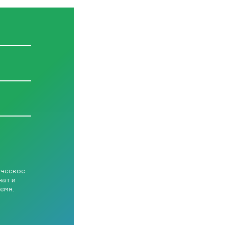
ическое
чат и
емя.