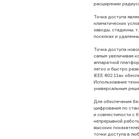
расширению радиуса
Точка доступа явля
климатических услов
заводы, стадионы, т
поселках и удаленны
Точка доступа новог
самым увеличивая к
аппаратной платфор
легко и быстро раз
IEEE 802.11ax обеспе
Использование техн
универсальным реше
Для обеспечения бе
шифрования по стан
и совместимости с б
непрерывной работ
высоких показателе
точки доступа в люб