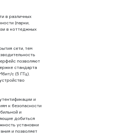
ти в различных
ности (парки,
вязи в коттеджных
ытия сети, тем
изводительность
терфейс позволяют
держке стандарта
бит/с (5 ГГц).
 устройство
утентификации и
иям к безопасности
абильной и
ляющие добиться
ожность установки
ания и позволяет