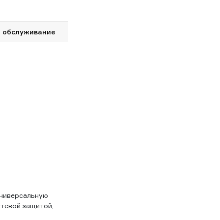
 обслуживание
универсальную
етевой защитой,