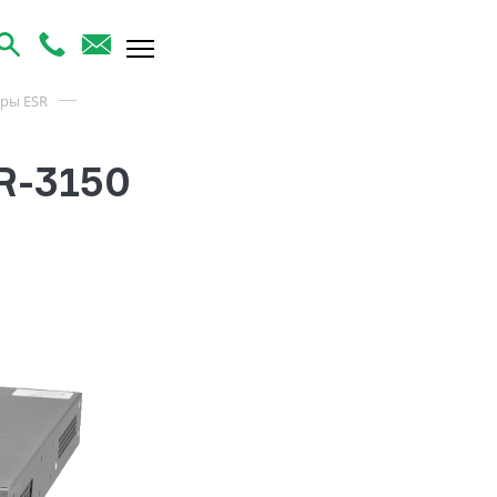
ры ESR
R-3150