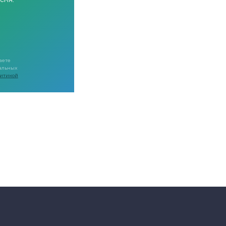
аете
нальных
итикой