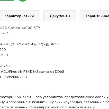
Характеристики
Документы
Гарантийное
8x1G Combo, 4x10G SFP+
 Гбит/с
: BGP/OSPFv3/IS-IS/RIP(ng)/Static
 500
: 500
й QоS
 ACL/Firewall/IPS/IDS/Защита от DDoS
C, 2 сменных БП
заторы ESR-3150 — это устройства, представляющие собой 
му и способные выполнять широкий круг задач, связанных с с
ваемых данных, терминированием пользователей и т. д.