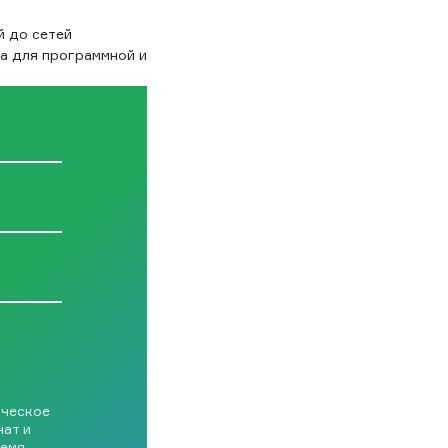
й до сетей
а для программной и
ическое
чат и
емя.