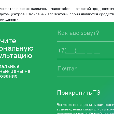
еняется в сетях различных масштабов — от сетей предприяти
 дата-центров. Ключевыми элементами серии являются средств
ки данных.
чите
ональную
ультацию
иальные
ные цены на
ование
Прикрепить ТЗ
Вы можете направить нам техн
задание, наши специалисты изу
перезвонят вам в ближайшее вр