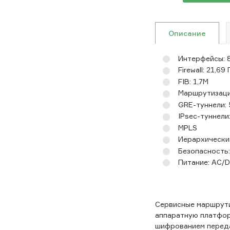
Описание
Интерфейсы: 
Firewall: 21,69
FIB: 1,7M
Маршрутизация
GRE-туннели:
IPsec-туннели
MPLS
Иерархически
Безопасность:
Питание: AC/D
Сервисные маршрути
аппаратную платфор
шифрованием переда