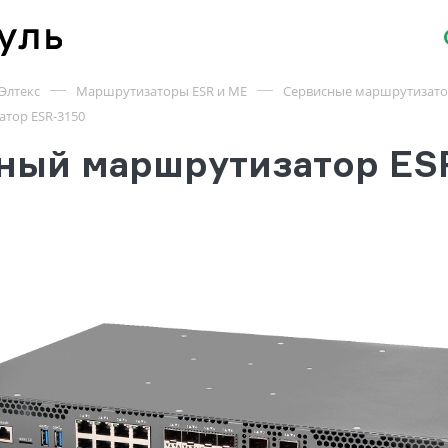
Элтекс
Маршрутизаторы ESR и ME
Сервисные маршрутизато
тор ESR-3150
ный маршрутизатор ES