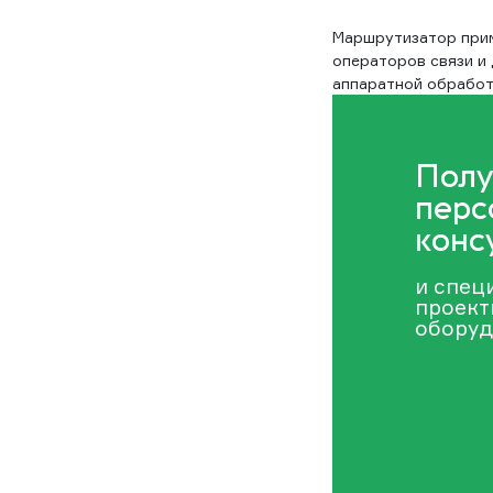
Маршрутизатор прим
операторов связи и
аппаратной обработ
Полу
перс
конс
и спец
проект
оборуд