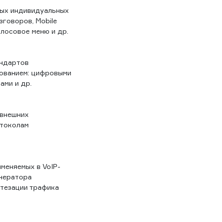
ных индивидуальных
говоров, Mobile
олосовое меню и др.
андартов
ованием: цифровыми
ами и др.
 внешних
ротоколам
меняемых в VoIP-
енератора
итезации трафика