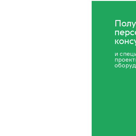
Полу
перс
конс
и спец
проект
оборуд