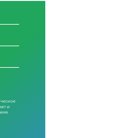
ическое
чат и
емя.