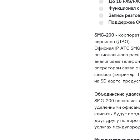
До 16 FXS/FX
Функционал сa
Запись разго
Поддержка 
SMG-200
- корпорат
сервисов (ДВО).
Офисная IP АТС SMG
опционального расш
аналоговых телефон
операторам связи с 
шлюзов (например, 
на SD карте, преду
Объединение удален
SMG-200 позволяет 
удаленными офисами
клиенты будут прод
друг другу по коро
услугах междугород
Мультисервисная п