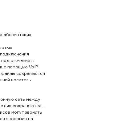
х абонентских
ностью
я подключения
я подключения к
ов с помощью VoIP
R файлы сохраняются
шний носитель.
фонную сеть между
остью сохраняются –
исов могут звонить
ся экономия на