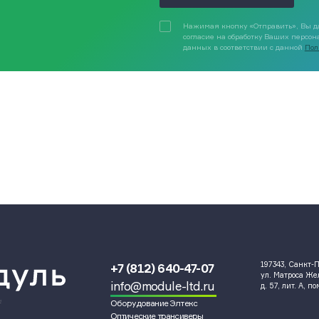
Нажимая кнопку «Отправить», Вы д
согласие на обработку Ваших персо
данных в соответствии с данной
Пол
197343, Санкт-П
+7 (812) 640-47-07
ул. Матроса Ж
info@module-ltd.ru
д. 57, лит. А, п
Оборудование Элтекс
и
Оптические трансиверы