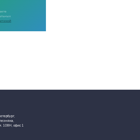
аете
нальных
итикой
етербург,
елезняка,
ом. 108Н, офис 1