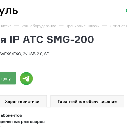
Элтекс
VoIP оборудование
Транковые шлюзы
Офисная 
я IP АТС SMG-200
16хFXS/FXO, 2хUSB 2.0, SD
 цену
Характеристики
Гарантийное обслуживание
0 абонентов
ременных разговоров