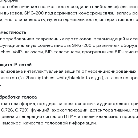
сов обеспечивает возможность создания наиболее эффектив
и вызовов. SMG-200 поддерживает конференцсвязь, запись раз
та, многоканальность, мультитерминальность, интерактивное г
вместимость
ие требованиям современных протоколов, рекомендаций и ст
функциональную совместимость SMG-200 с различным оборуд
itches, VoIP-шлюзами, SIP-телефонами, программными SIP-клиент
ащита IP-сетей
еализована интеллектуальная защита от несанкционированных
нтов (fail2ban, iptables, white/black lists и др.), а также по п
.
бработки голоса
тная платформа, поддержка всех основных аудиокодеков, при
1, G.726, G.729), функций эхокомпенсации, детектора тишины, г
приема и генерации сигналов DTMF, а также механизмов приор
 высокое качество голосовой информации.