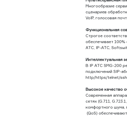
Многообразие серви
сценариев обработк
VoIP, голосовая поч
Функциональная со
Строгое соответств
обеспечивает 100% 
АТС, IP-АТС, Softsw
Интеллектуальная з
В IP АТС SMG-200 р
подключений SIP-абоне
http/https/telnet/ssh
Высокое качество о
Современная аппара
сетях (G.711, G.723.
комфортного шума, 
(QoS) обеспечивают