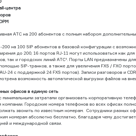
O
ll-центра
воров
СОРМ
ивная АТС на 200 абонентов с полным набором дополнительны
-200 на 100 SIP абонентов в базовой конфигурации с возмож
ирения до 200, 16 портов RJ-11 могут использоваться как дл
ов, так и городских линий АТС¹. Порты LAN предназначены дл
помощью SIP-транков, а также для увеличения FXS / FXO порт
TAU-24 с поддержкой 24 FXS портов). Записи разговоров и CD
смотрена возможность автоматической выгрузки файлов на вне
ных офисов в единую сеть
с минимальными затратами организовать корпоративную теле
 компании. Городские номера телефонов во всех офисах полн
олжать звонить по известным номерам. Сотрудники разных оф
тким номерам абсолютно бесплатно, благодаря чему достигает
ней и международной связи.
латформа